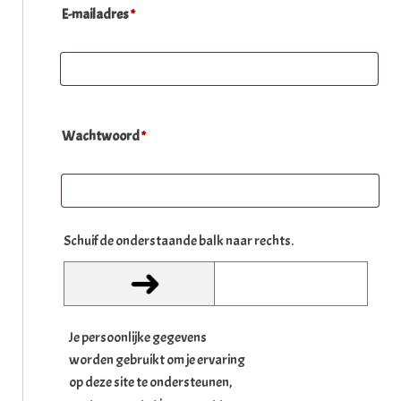
Vereist
E-mailadres 
*
Vereist
Wachtwoord 
*
Schuif de onderstaande balk naar rechts.
➜
Je persoonlijke gegevens
worden gebruikt om je ervaring
op deze site te ondersteunen,