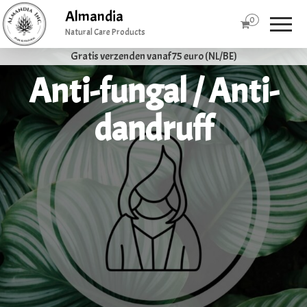
Almandia
0
Natural Care Products
Gratis verzenden vanaf 75 euro (NL/BE)
Anti-fungal / Anti-
dandruff