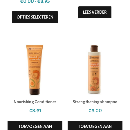
Prijsklasse: €0.00 tot €8.95
€
0.00
-
€
8.95
Dit product heeft meerdere variaties. 
LEES VERDER
OPTIES SELECTEREN
Nourishing Conditioner
Strengthening shampoo
€
8.91
€
9.00
TOEVOEGEN AAN
TOEVOEGEN AAN