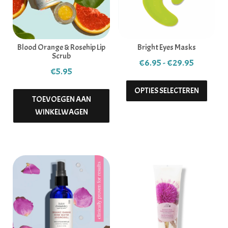
Blood Orange & Rosehip Lip
Bright Eyes Masks
Scrub
Prijsklas
€
6.95
-
€
29.95
€
5.95
Dit pr
OPTIES SELECTEREN
TOEVOEGEN AAN
WINKELWAGEN