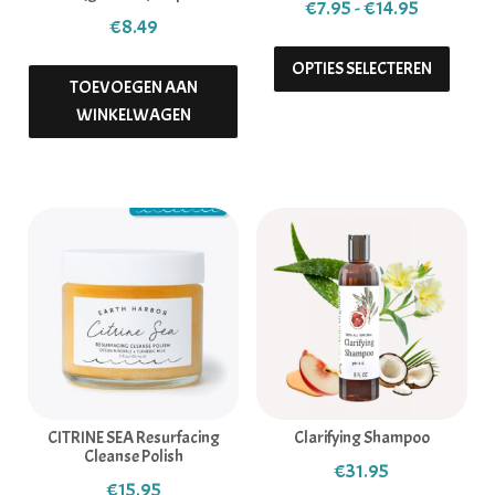
Prijsklas
€
7.95
-
€
14.95
€
8.49
Dit pr
OPTIES SELECTEREN
TOEVOEGEN AAN
WINKELWAGEN
CITRINE SEA Resurfacing
Clarifying Shampoo
Cleanse Polish
€
31.95
€
15.95