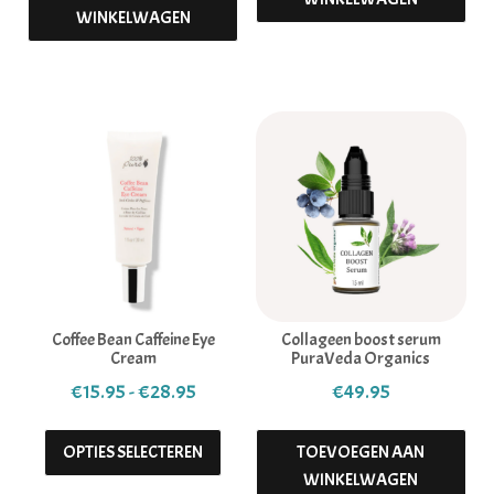
WINKELWAGEN
Coffee Bean Caffeine Eye
Collageen boost serum
Cream
PuraVeda Organics
Prijsklasse: €15.95 tot €28.95
€
15.95
-
€
28.95
€
49.95
Dit product heeft meerdere variaties. 
OPTIES SELECTEREN
TOEVOEGEN AAN
WINKELWAGEN