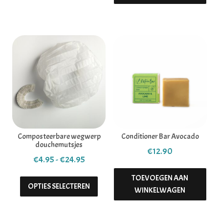
Composteerbare wegwerp
Conditioner Bar Avocado
douchemutsjes
€
12.90
Prijsklasse: €4.95 tot €24.95
€
4.95
-
€
24.95
Dit product heeft meerdere variaties. 
TOEVOEGEN AAN
OPTIES SELECTEREN
WINKELWAGEN