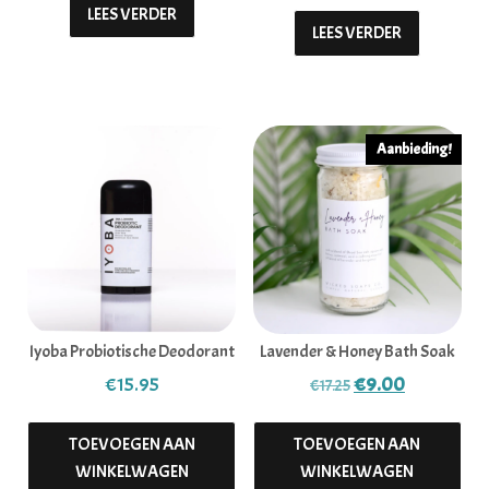
LEES VERDER
LEES VERDER
Aanbieding!
Iyoba Probiotische Deodorant
Lavender & Honey Bath Soak
Oorspronkelijke p
Huidige pri
€
15.95
€
9.00
€
17.25
TOEVOEGEN AAN
TOEVOEGEN AAN
WINKELWAGEN
WINKELWAGEN