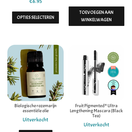
€
6.95
Dit product heeft meerdere variaties. 
TOEVOEGEN AAN
OPTIES SELECTEREN
WINKELWAGEN
Biologische rozemarijn
Fruit Pigmented® Ultra
essentiële olie
Lengthening Mascara (Black
Tea)