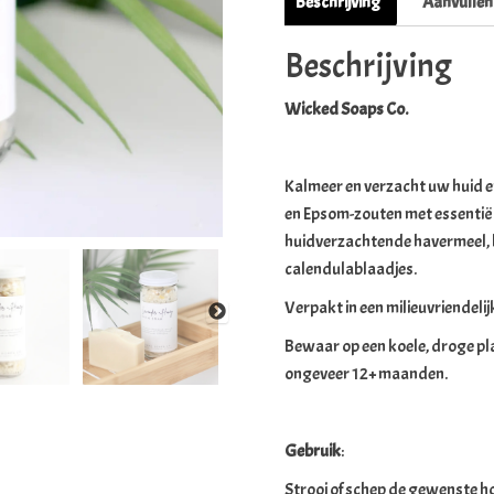
Beschrijving
Aanvullen
Beschrijving
Wicked Soaps Co.
Kalmeer en verzacht uw huid 
en Epsom-zouten met essentiël
huidverzachtende havermeel, h
calendulablaadjes.
Verpakt in een milieuvriendelij
Bewaar op een koele, droge pla
ongeveer 12+ maanden.
Gebruik
:
Strooi of schep de gewenste h