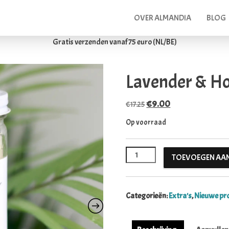
OVER ALMANDIA
BLOG
Gratis verzenden vanaf 75 euro (NL/BE)
Lavender & H
Oorspronkelijke prijs 
Huidige prijs is
€
9.00
€
17.25
Op voorraad
Lavender & Honey Bath Soak aa
TOEVOEGEN AA
Categorieën:
Extra's
,
Nieuwe pr