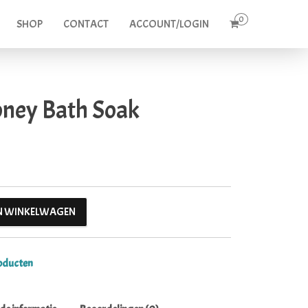
0
SHOP
CONTACT
ACCOUNT/LOGIN
oney Bath Soak
was: €17.25.
: €9.00.
ntal
N WINKELWAGEN
oducten