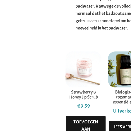
badwater. Vanwege de volledig 
normaal dat het badzout samen
gebruik een schone lepel om he
hoeveelheid in het badwater.
Strawberry &
Biologis
Honey Lip Scrub
rozemar
essentiële
€
9.59
TOEVOEGEN
LEES VE
AAN