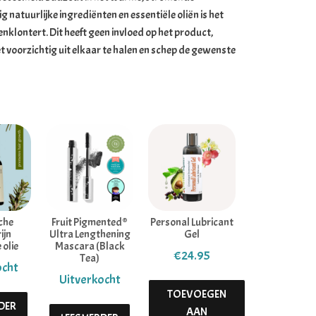
natuurlijke ingrediënten en essentiële oliën is het
klontert. Dit heeft geen invloed op het product,
t voorzichtig uit elkaar te halen en schep de gewenste
che
Fruit Pigmented®
Personal Lubricant
ijn
Ultra Lengthening
Gel
 olie
Mascara (Black
€
24.95
Tea)
TOEVOEGEN
RDER
AAN