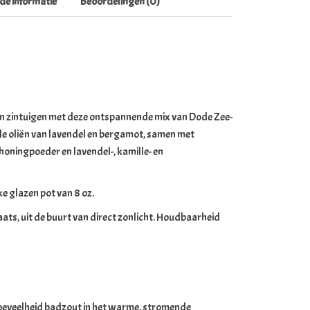
de informatie
Beoordelingen (0)
en zintuigen met deze ontspannende mix van Dode Zee-
e oliën van lavendel en bergamot, samen met
oningpoeder en lavendel-, kamille- en
ke glazen pot van 8 oz.
ats, uit de buurt van direct zonlicht. Houdbaarheid
oeveelheid badzout in het warme, stromende