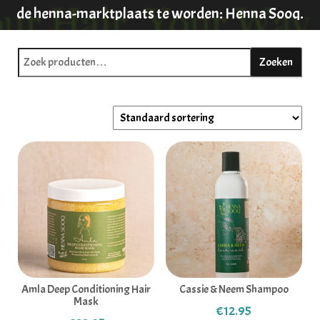
de henna-marktplaats te worden: Henna Sooq.
Maar dit merk voedt natuurlijk meer dan alleen
Zoeken naar:
Henna. Ze hebben zich ontwikkeld in natuurlijke
Zoeken
haar verzorging.
Amla Deep Conditioning Hair
Cassie & Neem Shampoo
Mask
€
12.95