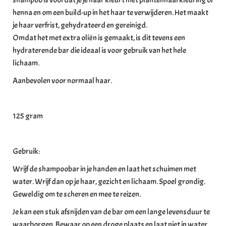
shampoo is voordat je je haar kleurt met plantenhaarkleuring of
henna en om een ​​build-up in het haar te verwijderen. Het maakt
je haar verfrist, gehydrateerd en gereinigd.
Omdat het met extra oliën is gemaakt, is dit tevens een
hydraterende bar die ideaal is voor gebruik van het hele
lichaam.
Aanbevolen voor normaal haar.
125 gram
Gebruik:
Wrijf de shampoobar in je handen en laat het schuimen met
water. Wrijf dan op je haar, gezicht en lichaam. Spoel grondig.
Geweldig om te scheren en mee te reizen.
Je kan een stuk afsnijden van de bar om een ​​lange levensduur te
waarborgen. Bewaar op een droge plaats en laat niet in water