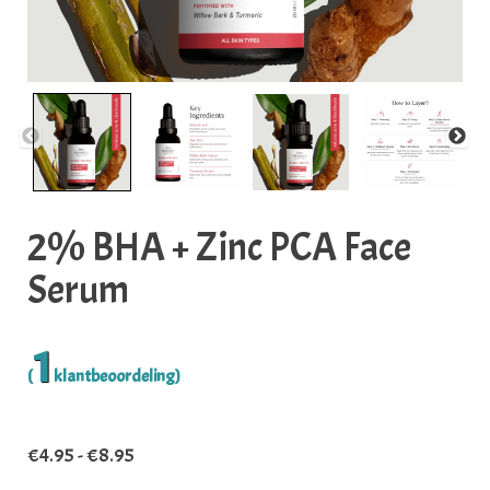
2% BHA + Zinc PCA Face
Serum
1
(
klantbeoordeling)
Prijsklasse: €4.95 tot €8.95
€
4.95
-
€
8.95