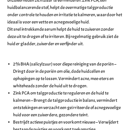
onzuiverheden zichtbaar te verminderen. Zink PCA, een
huidbalancerende stof, helpt de overmatige talgproductie
onder controle te houden en irritatie te kalmeren, waardoor het
ideaal is voor een vette en acnegevoelige huid.
Dit snel intrekkende serum helpt de huid te zuiveren zonder
deze uit te drogen of te irriteren. Bij regelmatig gebruik ziet de
huid er gladder, zuiverder en verfijnder uit.
2% BHA (salicylzuur) voor diepe reiniging van de poriën –
Dringt door in de poriën om olie, dode huidcellen en
ophopingen op te lossen. Vermindert acne, mee-eters en
whiteheads zonder de huid uit te drogen.
Zink PCA om talgproductie te reguleren en de huid te
kalmeren – Brengt de talgproductie in balans, vermindert
ontstekingen en verzacht een geïrriteerde of acnegevoelige
huid voor een zuiverdere, gezondere teint.
Bestrijdt actieve puistjes en voorkomt nieuwe – Verwijdert
bestaande puistjes en voorkomt toekomstige