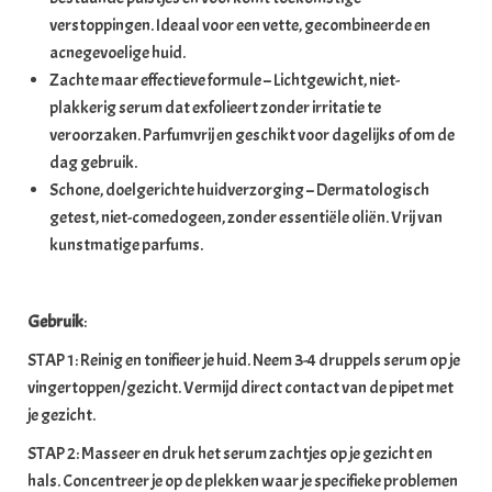
verstoppingen. Ideaal voor een vette, gecombineerde en
acnegevoelige huid.
Zachte maar effectieve formule – Lichtgewicht, niet-
plakkerig serum dat exfolieert zonder irritatie te
veroorzaken. Parfumvrij en geschikt voor dagelijks of om de
dag gebruik.
Schone, doelgerichte huidverzorging – Dermatologisch
getest, niet-comedogeen, zonder essentiële oliën. Vrij van
kunstmatige parfums.
Gebruik
:
STAP 1: Reinig en tonifieer je huid. Neem 3-4 druppels serum op je
vingertoppen/gezicht. Vermijd direct contact van de pipet met
je gezicht.
STAP 2: Masseer en druk het serum zachtjes op je gezicht en
hals. Concentreer je op de plekken waar je specifieke problemen