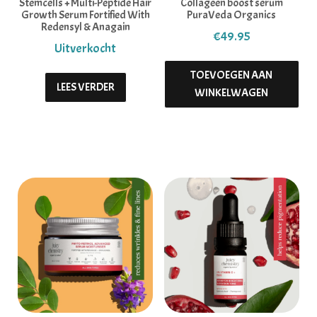
Stemcells + Multi-Peptide Hair
Collageen boost serum
Growth Serum Fortified With
PuraVeda Organics
Redensyl & Anagain
€
49.95
TOEVOEGEN AAN
LEES VERDER
WINKELWAGEN