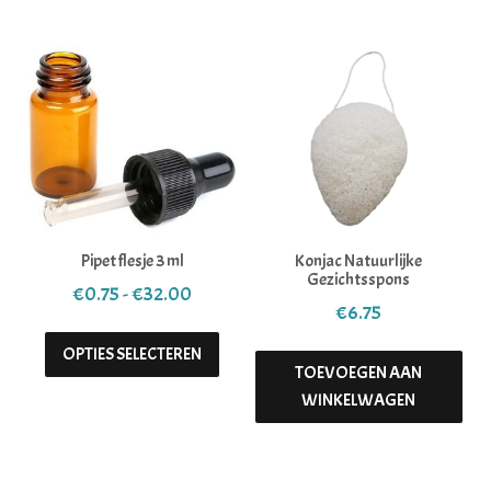
Pipet flesje 3 ml
Konjac Natuurlijke
Gezichtsspons
Prijsklasse: €0.75 tot €32.00
€
0.75
-
€
32.00
€
6.75
Dit product heeft meerdere variaties. 
OPTIES SELECTEREN
TOEVOEGEN AAN
WINKELWAGEN