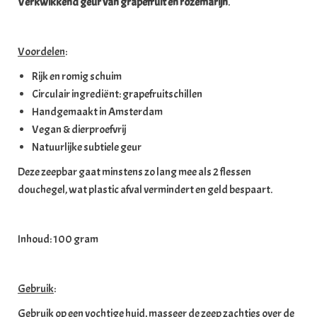
Verkwikkend geur van grapefruit en rozemarijn
.
Voordelen
:
Rijk en romig schuim
Circulair ingrediënt: grapefruitschillen
Handgemaakt in Amsterdam
Vegan & dierproefvrij
Natuurlijke subtiele geur
Deze zeepbar gaat minstens zo lang mee als 2 flessen
douchegel, wat plastic afval vermindert en geld bespaart.
Inhoud: 100 gram
Gebruik
:
Gebruik op een vochtige huid, masseer de zeep zachtjes over de