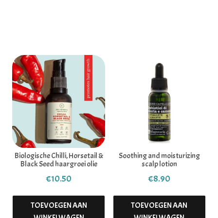
Gerelateerde producten
Biologische Chilli, Horsetail &
Soothing and moisturizing
Black Seed haargroei olie
scalp lotion
€
10.50
€
8.90
TOEVOEGEN AAN
TOEVOEGEN AAN
WINKELWAGEN
WINKELWAGEN