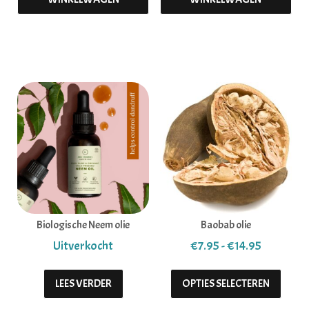
Biologische Neem olie
Baobab olie
Prijsklas
€
7.95
-
€
14.95
Dit pr
LEES VERDER
OPTIES SELECTEREN