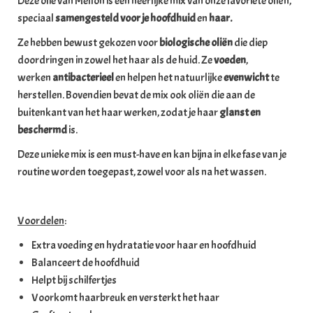
Deze olie van Mellon is een heerlijke mix van onze favoriete oliën,
speciaal
samengesteld voor je hoofdhuid
en
haar.
Ze hebben bewust gekozen voor
biologische oliën
die diep
doordringen in zowel het haar als de huid. Ze
voeden
,
werken
antibacterieel
en helpen het natuurlijke
evenwicht
te
herstellen. Bovendien bevat de mix ook oliën die aan de
buitenkant van het haar werken, zodat je haar
glanst en
beschermd
is.
Deze unieke mix is een must-have en kan bijna in elke fase van je
routine worden toegepast, zowel voor als na het wassen.
Voordelen
:
Extra voeding en hydratatie voor haar en hoofdhuid
Balanceert de hoofdhuid
Helpt bij schilfertjes
Voorkomt haarbreuk en versterkt het haar