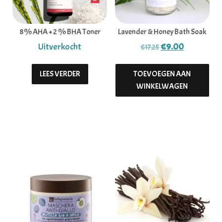
8% AHA + 2 % BHA Toner
Lavender & Honey Bath Soak
Oorspronkelijke p
Huidige pri
€
9.00
€
17.25
LEES VERDER
TOEVOEGEN AAN
WINKELWAGEN