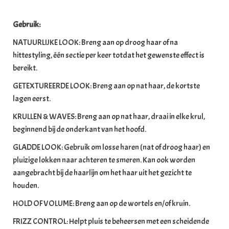
Gebruik:
NATUURLIJKE LOOK: Breng aan op droog haar of na
hittestyling, één sectie per keer totdat het gewenste effect is
bereikt.
GETEXTUREERDE LOOK: Breng aan op nat haar, de kortste
lagen eerst.
KRULLEN & WAVES: Breng aan op nat haar, draai in elke krul,
beginnend bij de onderkant van het hoofd.
GLADDE LOOK: Gebruik om losse haren (nat of droog haar) en
pluizige lokken naar achteren te smeren. Kan ook worden
aangebracht bij de haarlijn om het haar uit het gezicht te
houden.
HOLD OF VOLUME: Breng aan op de wortels en/of kruin.
FRIZZ CONTROL: Helpt pluis te beheersen met een scheidende