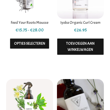
Feed Your Roots Mousse
Iyoba Organic Curl Cream
Prijsklasse: €15.75 tot €28.00
€
15.75
-
€
28.00
€
26.95
Dit product heeft meerdere variaties. 
OPTIES SELECTEREN
TOEVOEGEN AAN
WINKELWAGEN