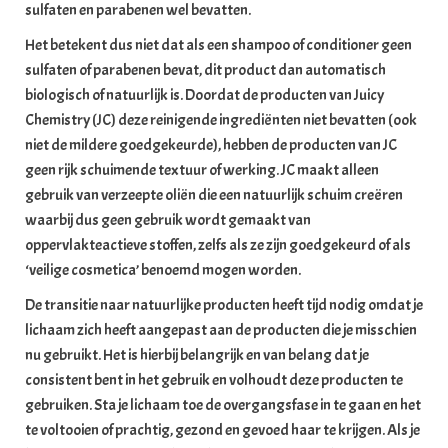
sulfaten en parabenen wel bevatten.
Het betekent dus niet dat als een shampoo of conditioner geen
sulfaten of parabenen bevat, dit product dan automatisch
biologisch of natuurlijk is. Doordat de producten van Juicy
Chemistry (JC) deze reinigende ingrediënten niet bevatten (ook
niet de mildere goedgekeurde), hebben de producten van JC
geen rijk schuimende textuur of werking. JC maakt alleen
gebruik van verzeepte oliën die een natuurlijk schuim creëren
waarbij dus geen gebruik wordt gemaakt van
oppervlakteactieve stoffen, zelfs als ze zijn goedgekeurd of als
‘veilige cosmetica’ benoemd mogen worden.
De transitie naar natuurlijke producten heeft tijd nodig omdat je
lichaam zich heeft aangepast aan de producten die je misschien
nu gebruikt. Het is hierbij belangrijk en van belang dat je
consistent bent in het gebruik en volhoudt deze producten te
gebruiken. Sta je lichaam toe de overgangsfase in te gaan en het
te voltooien of prachtig, gezond en gevoed haar te krijgen. Als je