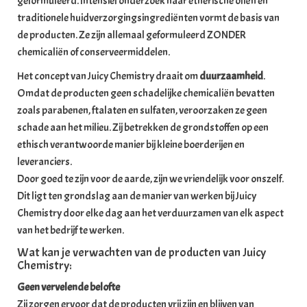
geformuleerd. Intensief onderzoek naar etherische oliën en
traditionele huidverzorgingsingrediënten vormt de basis van
de producten. Ze zijn allemaal geformuleerd ZONDER
chemicaliën of conserveermiddelen.
Het concept van Juicy Chemistry draait om
duurzaamheid
.
Omdat de producten geen schadelijke chemicaliën bevatten
zoals parabenen, ftalaten en sulfaten, veroorzaken ze geen
schade aan het milieu. Zij betrekken de grondstoffen op een
ethisch verantwoorde manier bij kleine boerderijen en
leveranciers.
Door goed te zijn voor de aarde, zijn we vriendelijk voor onszelf.
Dit ligt ten grondslag aan de manier van werken bij Juicy
Chemistry door elke dag aan het verduurzamen van elk aspect
van het bedrijf te werken.
Wat kan je verwachten van de producten van Juicy
Chemistry:
Geen vervelende belofte
Zij zorgen ervoor dat de producten vrij zijn en blijven van