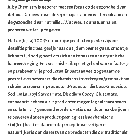
Juicy Chemistry is geboren met een focus op de gezondheid van
de huid. De meeste van deze principes sluiten echter ook aan op
de gezondheid van het milieu. Wat we uit de natuur halen,
proberen we terug te geven.
Met de (bijna) 100% natuurlijke producten pleiten zij voor
dezelfde principes, geef je haar de tijd om over te gaan, omdat je
lichaam tijd nodig heeft om zich aan te passen aan organische
haarverzorging. Er is veel misbruik op het gebied van sulfaatvrije
en parabenen vrije producten. Er bestaan veel zogenaamde
prestatieverbeteraars die chemisch zijn verkregen/gemaakt om
schuim te creëren in producten. Producten die Coco Glucoside,
Sodium Lauroyl Sarcosinate, Disodium Cocoyl Glutamate,
enzovoorts hebben als ingrediënten mogen legaal ‘parabenen
en sulfaten vrij’ genoemd worden. Het is daardoor makkelijk om
te beweren dat een product geen agressieve chemische
stof(fen) heeft en daarom de perceptie van veiliger en
natuurlijker is dan de rest van de producten die de ’traditionele’