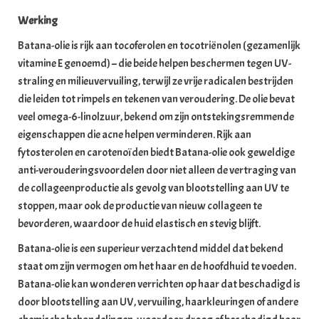
Werking
Batana-olie is rijk aan tocoferolen en tocotriënolen (gezamenlijk
vitamine E genoemd) – die beide helpen beschermen tegen UV-
straling en milieuvervuiling, terwijl ze vrije radicalen bestrijden
die leiden tot rimpels en tekenen van veroudering. De olie bevat
veel omega-6-linolzuur, bekend om zijn ontstekingsremmende
eigenschappen die acne helpen verminderen. Rijk aan
fytosterolen en carotenoïden biedt Batana-olie ook geweldige
anti-verouderingsvoordelen door niet alleen de vertraging van
de collageenproductie als gevolg van blootstelling aan UV te
stoppen, maar ook de productie van nieuw collageen te
bevorderen, waardoor de huid elastisch en stevig blijft.
Batana-olie is een superieur verzachtend middel dat bekend
staat om zijn vermogen om het haar en de hoofdhuid te voeden.
Batana-olie kan wonderen verrichten op haar dat beschadigd is
door blootstelling aan UV, vervuiling, haarkleuringen of andere