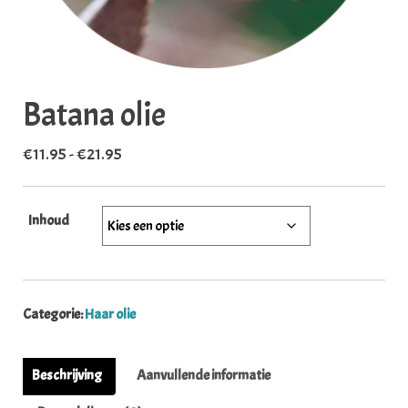
Batana olie
Prijsklasse: €11.95 tot €21.95
€
11.95
-
€
21.95
Inhoud
Categorie:
Haar olie
Beschrijving
Aanvullende informatie