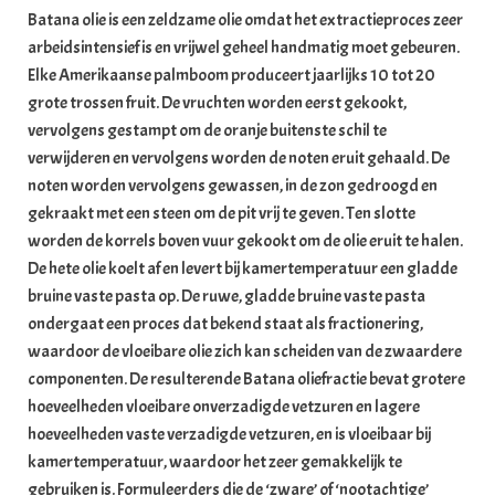
Batana olie is een zeldzame olie omdat het extractieproces zeer
arbeidsintensief is en vrijwel geheel handmatig moet gebeuren.
Elke Amerikaanse palmboom produceert jaarlijks 10 tot 20
grote trossen fruit. De vruchten worden eerst gekookt,
vervolgens gestampt om de oranje buitenste schil te
verwijderen en vervolgens worden de noten eruit gehaald. De
noten worden vervolgens gewassen, in de zon gedroogd en
gekraakt met een steen om de pit vrij te geven. Ten slotte
worden de korrels boven vuur gekookt om de olie eruit te halen.
De hete olie koelt af en levert bij kamertemperatuur een gladde
bruine vaste pasta op. De ruwe, gladde bruine vaste pasta
ondergaat een proces dat bekend staat als fractionering,
waardoor de vloeibare olie zich kan scheiden van de zwaardere
componenten. De resulterende Batana oliefractie bevat grotere
hoeveelheden vloeibare onverzadigde vetzuren en lagere
hoeveelheden vaste verzadigde vetzuren, en is vloeibaar bij
kamertemperatuur, waardoor het zeer gemakkelijk te
gebruiken is. Formuleerders die de ‘zware’ of ‘nootachtige’