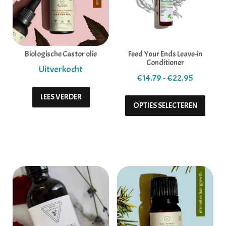
Biologische Castor olie
Feed Your Ends Leave-in
Conditioner
Prijsklas
€
14.79
-
€
22.95
Dit pr
LEES VERDER
OPTIES SELECTEREN