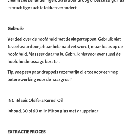
chemische behandelingen, waardoor droog of beschadigd haar
in prachtige zachte lokken verandert.
Gebruik
:
Verdeel over de hoofdhuid met de vingertoppen. Gebruik niet
teveel waardoor je haar helemaal vet wordt, maar focus op de
hoofdhuid. Masseer daarna in. Gebruik hiervoor eventueel de
hoofdhuidmassage borstel.
Tip: voeg een paar druppels rozemarijn olie toe voor een nog
betere werking voor de haargroei!
INCI: Elaeis Oleifera Kernel Oil
Inhoud: 30 of 60 ml in Miron glas met druppelaar
EXTRACTIE PROCES