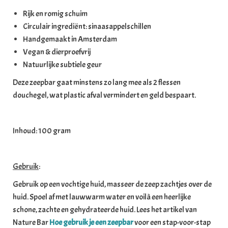
Rijk en romig schuim
Circulair ingrediënt: sinaasappelschillen
Handgemaakt in Amsterdam
Vegan & dierproefvrij
Natuurlijke subtiele geur
Deze zeepbar gaat minstens zo lang mee als 2 flessen
douchegel, wat plastic afval vermindert en geld bespaart.
Inhoud: 100 gram
Gebruik
:
Gebruik op een vochtige huid, masseer de zeep zachtjes over de
huid. Spoel af met lauwwarm water en voilà een heerlijke
schone, zachte en gehydrateerde huid. Lees het artikel van
Nature Bar
Hoe gebruik je een zeepbar
voor een stap-voor-stap